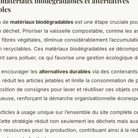
 matériaux biodégradables et alternatives
bles
on de
matériaux biodégradables
est une étape cruciale po
ro déchet. Prioriser la vaisselle compostable, comme les as
 fibres végétales, diminue considérablement l’accumulat
n recyclables. Ces matériaux biodégradables se décomp
nt sans polluer, ce qui favorise une gestion écologique 
s, encourager les
alternatives durables
via des contenants
s réduit les articles jetables et limite la consommation de 
osition de consignes pour laver et réutiliser ces objets c
ueuse, renforçant la démarche organisationnelle écoresp
 articles à usage unique sur l’ensemble du site complète c
ette stratégie réduit non seulement les déchets mais aus
ressources pour la production, contribuant ainsi à la ré