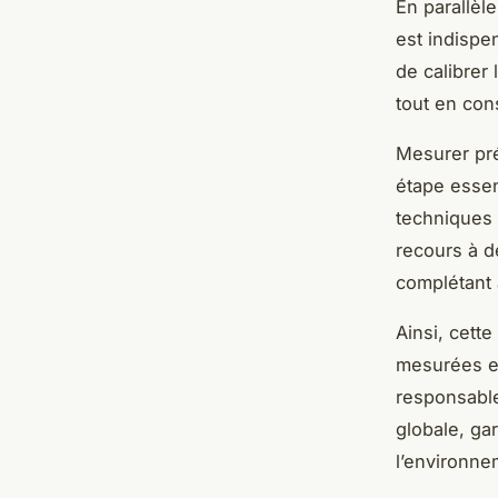
En parallèle,
est indispe
de calibrer 
tout en cons
Mesurer pré
étape essen
techniques 
recours à d
complétant 
Ainsi, cett
mesurées e
responsable.
globale, ga
l’environne