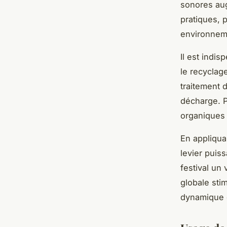
sonores augm
pratiques, 
environnem
Il est indi
le recyclag
traitement 
décharge. P
organiques 
En appliqua
levier puis
festival un
globale sti
dynamique d