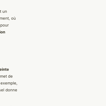
t un
ment, où
 pour
ion
einte
met de
r exemple,
esel donne