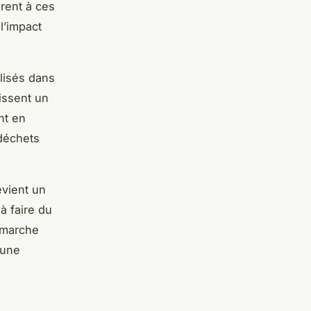
èrent à ces
l’impact
alisés dans
tissent un
nt en
 déchets
evient un
à faire du
émarche
 une