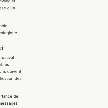
ivilégier
base d’un
able
écologique.
ri
festival
sibles
ions doivent
ification des
portance de
u messages