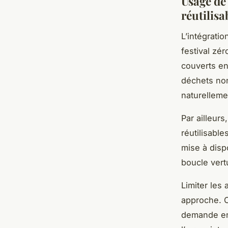
Usage de
réutilisa
L’intégrati
festival zé
couverts en
déchets no
naturelleme
Par ailleur
réutilisable
mise à disp
boucle vert
Limiter les
approche. C
demande en 