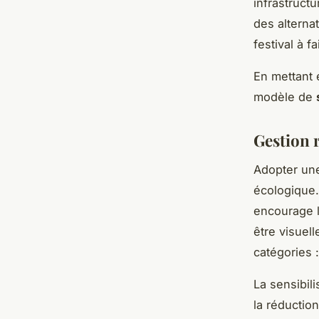
infrastruct
des alterna
festival à 
En mettant 
modèle de
Gestion 
Adopter u
écologique. 
encourage le
être visuell
catégories 
La sensibili
la réductio