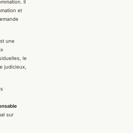
mmation. Il
mmation et
a demande
st une
ix
iduelles, le
 judicieux,
es
onsable
al sur