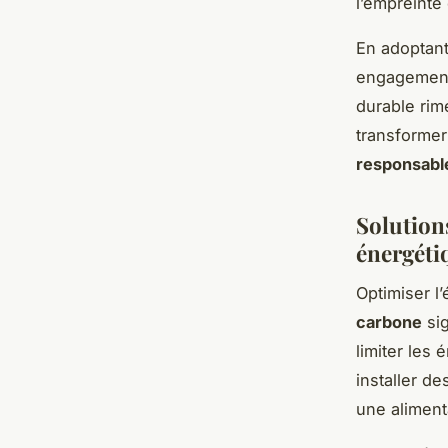
l’empreinte
En adoptant
engagement
durable rim
transformer
responsabl
Solutions
énergéti
Optimiser l’
carbone
sig
limiter les 
installer d
une aliment