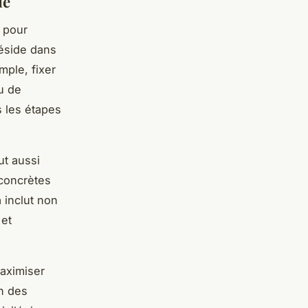
le
l pour
réside dans
mple, fixer
u de
 les étapes
ut aussi
 concrètes
 inclut non
 et
maximiser
on des