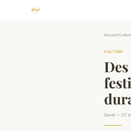
Accueil
›
Cultur
CULTURE
Des 
fest
dur
David — 27 av