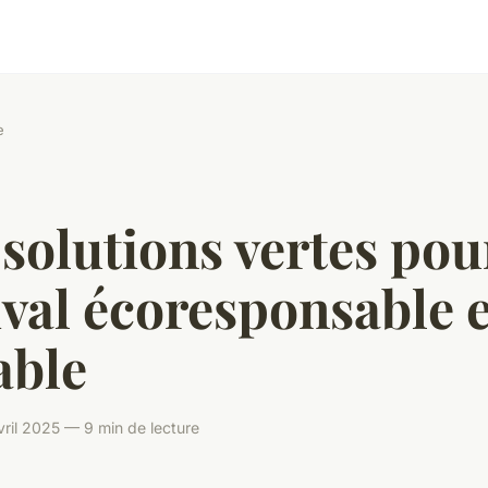
e
solutions vertes pou
ival écoresponsable e
able
ril 2025 — 9 min de lecture