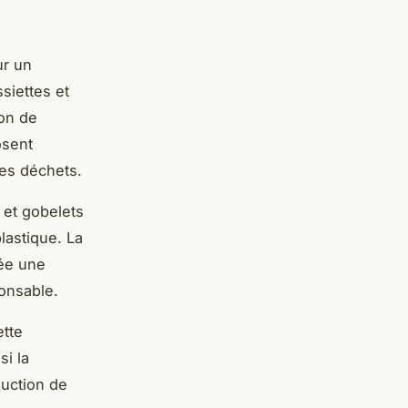
ur un
siettes et
ion de
osent
des déchets.
 et gobelets
plastique. La
rée une
onsable.
ette
si la
duction de