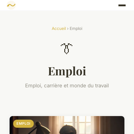
Accueil
› Emploi
👔
Emploi
Emploi, carrière et monde du travail
EMPLOI