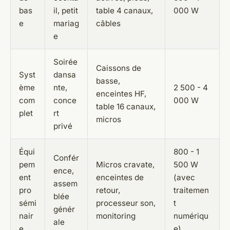
bas
il, petit
table 4 canaux,
000 W
e
mariag
câbles
e
Soirée
Caissons de
Syst
dansa
basse,
ème
nte,
2 500 - 4
enceintes HF,
com
conce
000 W
table 16 canaux,
plet
rt
micros
privé
Équi
800 - 1
Confér
pem
Micros cravate,
500 W
ence,
ent
enceintes de
(avec
assem
pro
retour,
traitemen
blée
sémi
processeur son,
t
génér
nair
monitoring
numériqu
ale
e
e)