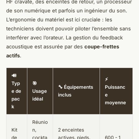
HF cravate, des enceintes de retour, un processeur
de son numérique et parfois un ingénieur du son.
L’ergonomie du matériel est ici cruciale : les
techniciens doivent pouvoir piloter l’ensemble sans
interférer avec l’orateur. La gestion du feedback
acoustique est assurée par des
coupe-frettes
actifs
.
🔊
⚡
Typ
🎯
🔧 Équipements
Puissanc
e de
Usage
inclus
e
pac
idéal
moyenne
k
Réunio
Kit
n,
2 enceintes
de
cockta
actives, pieds,
600 - 1