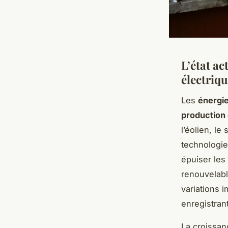
L’état ac
électriq
Les
énergi
production 
l’éolien, le
technologies
épuiser les
renouvelabl
variations 
enregistran
La croissan