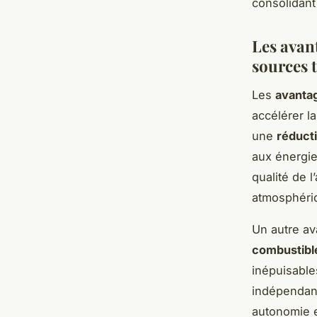
consolidant 
Les avan
sources 
Les
avanta
accélérer l
une
réducti
aux énergie
qualité de l
atmosphéri
Un autre av
combustible
inépuisable
indépendanc
autonomie e