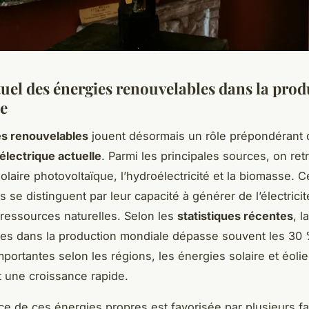
tuel des énergies renouvelables dans la pro
ue
es renouvelables
jouent désormais un rôle prépondérant 
électrique actuelle
. Parmi les principales sources, on re
 solaire photovoltaïque, l’hydroélectricité et la biomasse. 
 se distinguent par leur capacité à générer de l’électrici
 ressources naturelles. Selon les
statistiques récentes
, l
es dans la production mondiale dépasse souvent les 30
importantes selon les régions, les énergies solaire et éoli
t une croissance rapide.
ce de ces énergies propres est favorisée par plusieurs fac