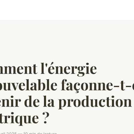
ment l'énergie
uvelable façonne-t-
enir de la production
trique ?
ril 2025 — 10 min de lecture