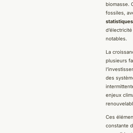
biomasse. C
fossiles, a
statistique
d’électrici
notables.
La croissan
plusieurs f
l’investisse
des système
intermittent
enjeux clima
renouvelabl
Ces élément
constante d