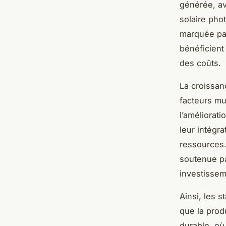
générée, av
solaire phot
marquée par
bénéficient
des coûts.
La croissan
facteurs mu
l’améliorati
leur intégra
ressources.
soutenue pa
investissem
Ainsi, les 
que la prod
durable, où