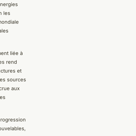
énergies
n les
mondiale
ales
ent liée à
ues rend
uctures et
 des sources
ccrue aux
les
progression
nouvelables,