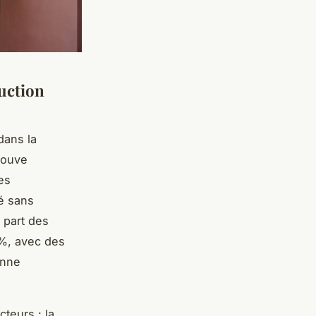
duction
dans la
trouve
Ces
té sans
a part des
 %, avec des
enne
teurs : la