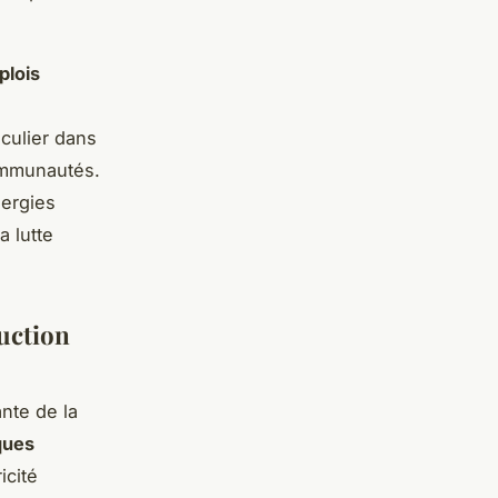
plois
iculier dans
communautés.
nergies
 lutte
duction
nte de la
iques
icité