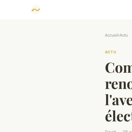
Accueil
›
Actu
ACTU
Com
reno
l'av
élec
David — 26 av