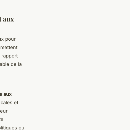
t aux
ux pour
rmettent
 rapport
able de la
e aux
cales et
leur
te
litiques ou