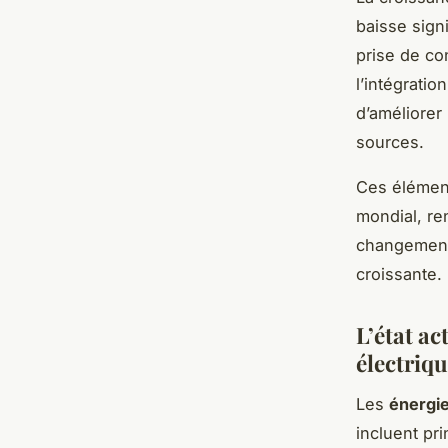
baisse sign
prise de co
l’intégratio
d’améliorer 
sources.
Ces élément
mondial, re
changement
croissante.
L’état ac
électriq
Les
énergi
incluent pri