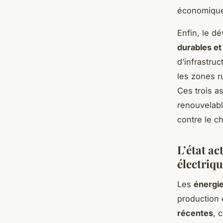
économiqu
Enfin, le 
durables e
d’infrastru
les zones r
Ces trois a
renouvelabl
contre le c
L’état ac
électriq
Les
énergi
production 
récentes
, 