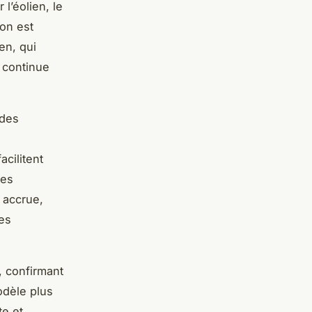
l’éolien, le
ion est
en, qui
 continue
 des
acilitent
des
accrue,
es
, confirmant
odèle plus
te et