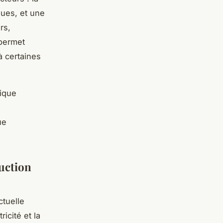
ques, et une
rs,
 permet
à certaines
rique
e
ue
duction
ctuelle
ricité et la