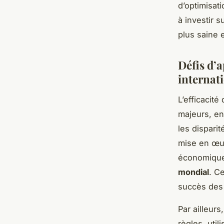
d’optimisat
à investir 
plus saine 
Défis d’a
internat
L’efficacité
majeurs, ent
les dispari
mise en œuv
économique,
mondial
. C
succès des
Par ailleurs
règles, uti