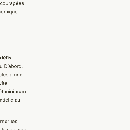
encouragées
onomique
défis
. D’abord,
cles à une
vité
ôt minimum
ntielle au
rner les
ela souligne