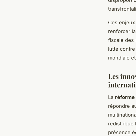
disproporti
transfrontal
Ces enjeux 
renforcer l
fiscale des 
lutte contr
mondiale et
Les inno
internat
La
réforme 
répondre au
multinationa
redistribue
présence éc