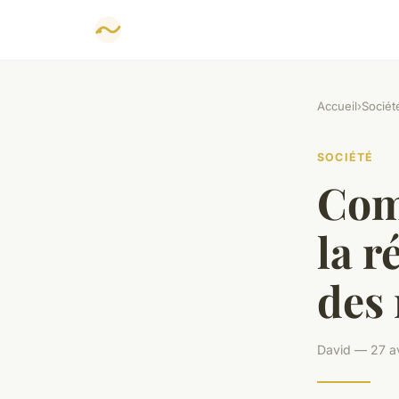
Accueil
›
Sociét
SOCIÉTÉ
Comb
la r
des 
David — 27 av