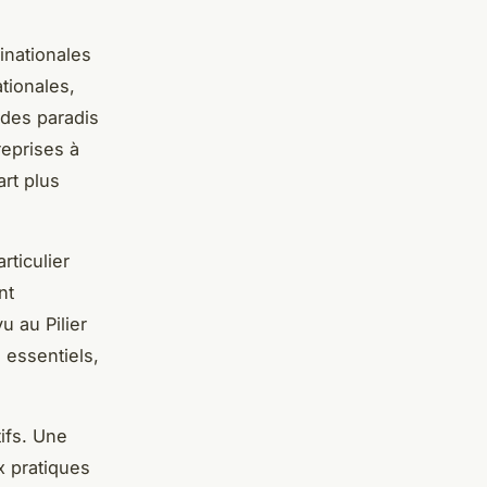
inationales
ationales,
 des paradis
reprises à
art plus
articulier
nt
 au Pilier
 essentiels,
tifs. Une
x pratiques