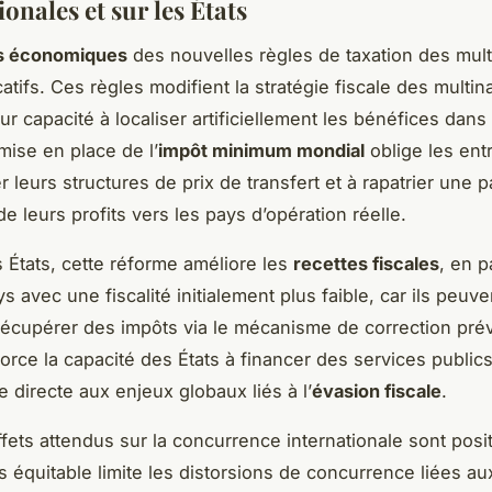
onales et sur les États
s économiques
des nouvelles règles de taxation des mult
catifs. Ces règles modifient la stratégie fiscale des multin
ur capacité à localiser artificiellement les bénéfices dans
mise en place de l’
impôt minimum mondial
oblige les ent
 leurs structures de prix de transfert et à rapatrier une p
e leurs profits vers les pays d’opération réelle.
 États, cette réforme améliore les
recettes fiscales
, en p
s avec une fiscalité initialement plus faible, car ils peuve
écupérer des impôts via le mécanisme de correction prévu
force la capacité des États à financer des services publics
 directe aux enjeux globaux liés à l’
évasion fiscale
.
ffets attendus sur la concurrence internationale sont posi
us équitable limite les distorsions de concurrence liées au