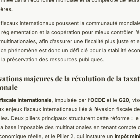
onnée dans l’économie mondiale et la complexité de leurs
ières.
fiscaux internationaux poussent la communauté mondial
a réglementation et la coopération pour mieux contrôler l’
multinationales, afin d’assurer une fiscalité plus juste et e
e ce phénomène est donc un défi clé pour la stabilité éc
 la préservation des ressources publiques.
vations majeures de la révolution de la taxa
ionale
fiscale internationale
, impulsée par l’
OCDE
et le
G20
, vis
x enjeux fiscaux internationaux liés à l’évasion fiscale d
les. Deux piliers principaux structurent cette réforme : le P
 la base imposable des multinationales en tenant compte 
onomique réelle, et le Pilier 2, qui instaure un
impôt mi