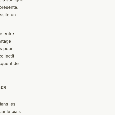
 présente.
ssite un
te entre
artage
ls pour
llectif
isquent de
les
dans les
ar le biais