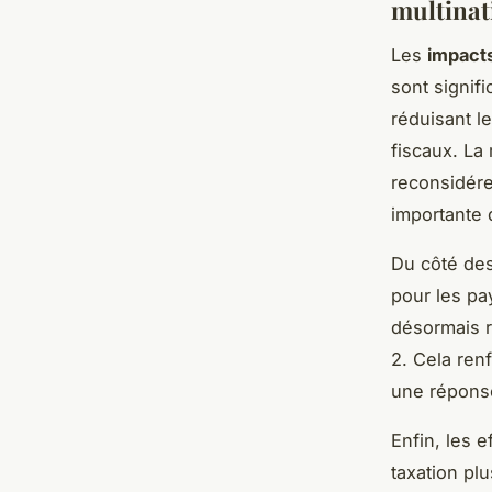
multinati
Les
impact
sont signifi
réduisant le
fiscaux. La 
reconsidérer
importante d
Du côté des
pour les pay
désormais r
2. Cela ren
une réponse
Enfin, les e
taxation pl