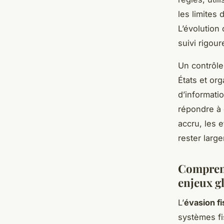
les limites
L’évolution
suivi rigour
Un contrôle 
États et org
d’informati
répondre à 
accru, les e
rester larg
Comprend
enjeux g
L’
évasion fi
systèmes fi