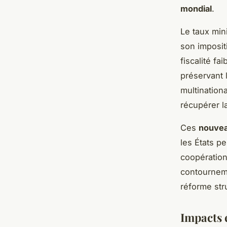
mondial
.
Le taux min
son imposit
fiscalité fa
préservant l
multination
récupérer la
Ces
nouvea
les États pe
coopération
contourneme
réforme stru
Impacts 