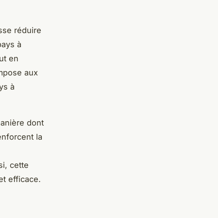
sse réduire
pays à
out en
 impose aux
ys à
anière dont
enforcent la
i, cette
et efficace.