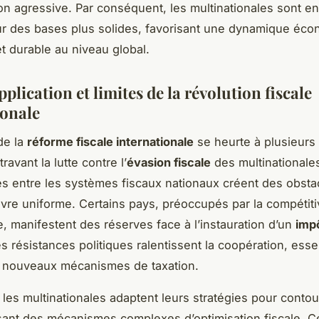
ion agressive. Par conséquent, les multinationales sont 
sur des bases plus solides, favorisant une dynamique éc
et durable au niveau global.
pplication et limites de la révolution fiscale
ionale
 de la
réforme fiscale internationale
se heurte à plusieurs
ravant la lutte contre l’
évasion fiscale
des multinationales
tés entre les systèmes fiscaux nationaux créent des obsta
re uniforme. Certains pays, préoccupés par la compétiti
 manifestent des réserves face à l’instauration d’un
imp
es résistances politiques ralentissent la coopération, esse
 nouveaux mécanismes de taxation.
, les multinationales adaptent leurs stratégies pour contou
lisant des mécanismes complexes d’optimisation fiscale. C