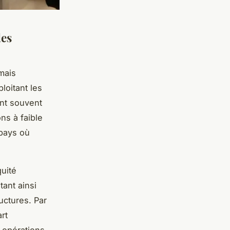
les
mais
loitant les
ent souvent
ns à faible
 pays où
quité
tant ainsi
uctures. Par
art