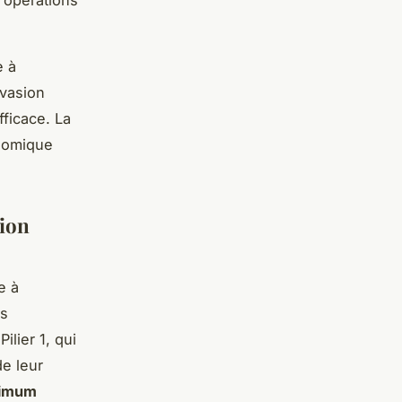
 opérations
e à
évasion
fficace. La
onomique
tion
e à
es
ilier 1, qui
de leur
nimum